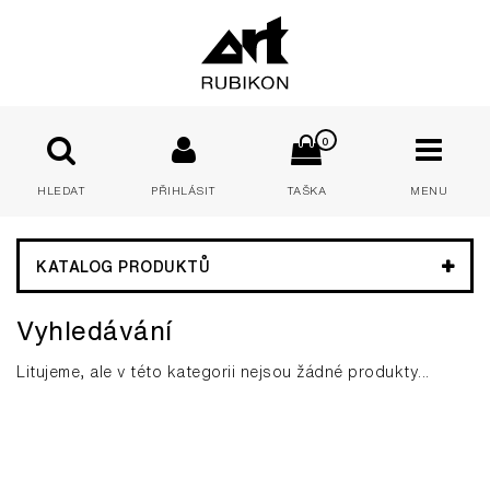
0
HLEDAT
PŘIHLÁSIT
TAŠKA
MENU
E-mail:
KATALOG PRODUKTŮ
Vyhledávání
Heslo:
Litujeme, ale v této kategorii nejsou žádné produkty...
PŘIHLÁSIT
Zapomenuté heslo
Nová registrace