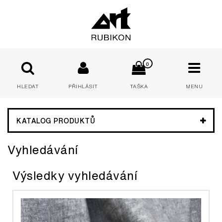
0
HLEDAT
PŘIHLÁSIT
TAŠKA
MENU
E-mail:
KATALOG PRODUKTŮ
Vyhledávání
Heslo:
Výsledky vyhledávání
PŘIHLÁSIT
Zapomenuté heslo
Nová registrace