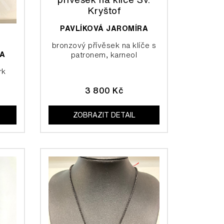
Kryštof
PAVLÍKOVÁ JAROMÍRA
bronzový přívěsek na klíče s
RA
patronem, karneol
rk
3 800 Kč
ZOBRAZIT DETAIL