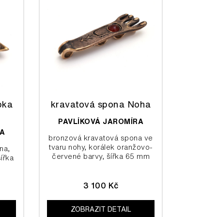
pka
kravatová spona Noha
PAVLÍKOVÁ JAROMÍRA
RA
bronzová kravatová spona ve
tvaru nohy, korálek oranžovo-
na,
červené barvy, šířka 65 mm
ířka
3 100 Kč
ZOBRAZIT DETAIL