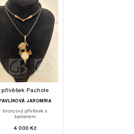
přívěšek Pachole
PAVLÍKOVÁ JAROMÍRA
bronzový přívěsek s
kamenem
4 000 Kč