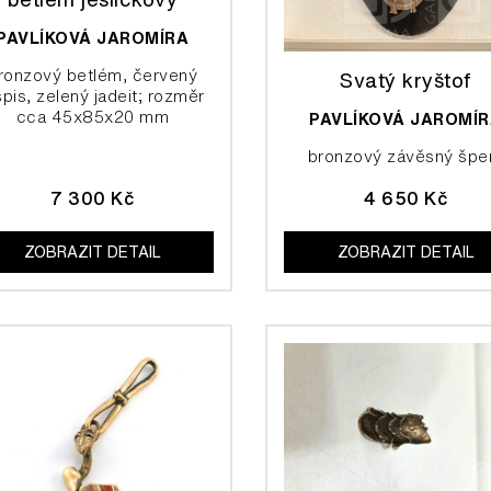
PAVLÍKOVÁ JAROMÍRA
ronzový betlém, červený
Svatý kryštof
spis, zelený jadeit; rozměr
cca 45x85x20 mm
PAVLÍKOVÁ JAROMÍ
bronzový závěsný špe
7 300 Kč
4 650 Kč
ZOBRAZIT DETAIL
ZOBRAZIT DETAIL