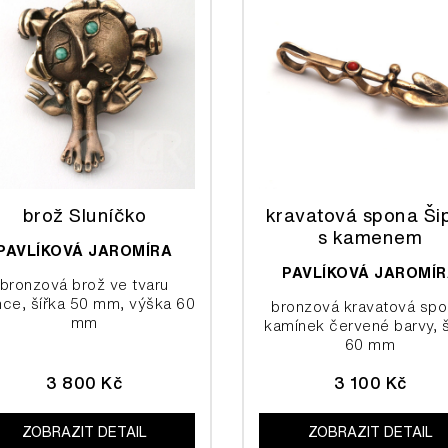
brož Sluníčko
kravatová spona Ši
s kamenem
PAVLÍKOVÁ JAROMÍRA
PAVLÍKOVÁ JAROMÍ
bronzová brož ve tvaru
nce, šířka 50 mm, výška 60
bronzová kravatová spo
mm
kamínek červené barvy, š
60 mm
3 800 Kč
3 100 Kč
ZOBRAZIT DETAIL
ZOBRAZIT DETAIL