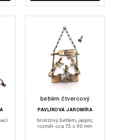
betlém čtvercový
RA
PAVLÍKOVÁ JAROMÍRA
nací
bronzový betlém, jaspis;
rozměr cca 75 x 90 mm