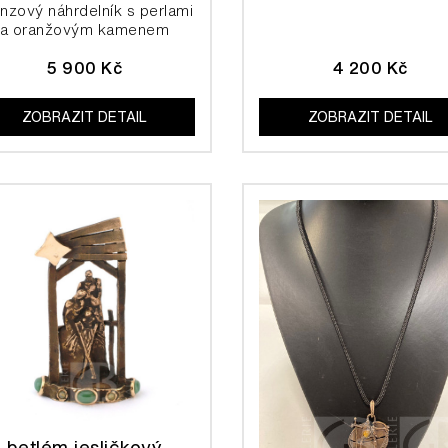
nzový náhrdelník s perlami
a oranžovým kamenem
5 900 Kč
4 200 Kč
ZOBRAZIT DETAIL
ZOBRAZIT DETAIL
betlém jesličkový