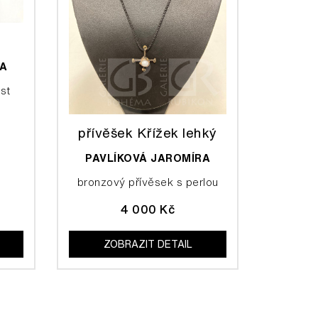
RA
ost
přívěšek Křížek lehký
PAVLÍKOVÁ JAROMÍRA
bronzový přívěsek s perlou
4 000 Kč
ZOBRAZIT DETAIL