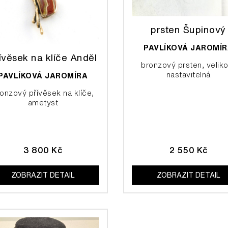
prsten Šupinový
PAVLÍKOVÁ JAROMÍ
ívěsek na klíče Anděl
bronzový prsten, velik
nastavitelná
PAVLÍKOVÁ JAROMÍRA
onzový přívěsek na klíče,
ametyst
3 800 Kč
2 550 Kč
ZOBRAZIT DETAIL
ZOBRAZIT DETAIL