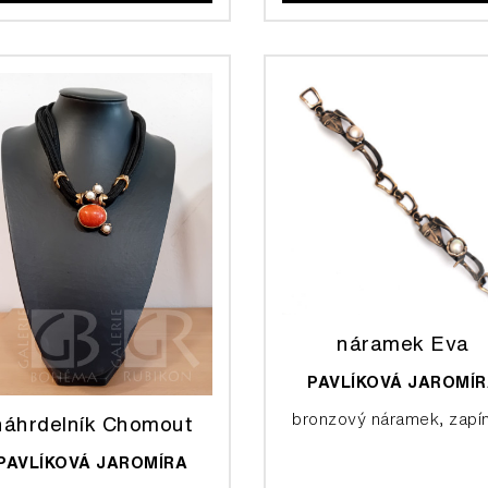
náramek Eva
PAVLÍKOVÁ JAROMÍ
bronzový náramek, zapí
náhrdelník Chomout
PAVLÍKOVÁ JAROMÍRA