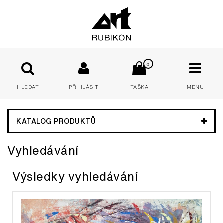
0
HLEDAT
PŘIHLÁSIT
TAŠKA
MENU
E-mail:
KATALOG PRODUKTŮ
Vyhledávání
Heslo:
Výsledky vyhledávání
PŘIHLÁSIT
Zapomenuté heslo
Nová registrace