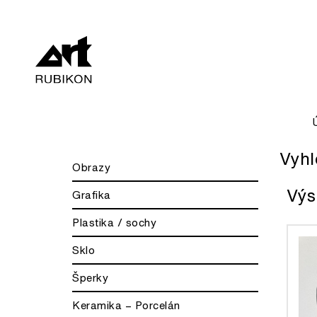
Vyhl
Obrazy
Výs
Grafika
Plastika / sochy
Sklo
Šperky
Keramika – Porcelán