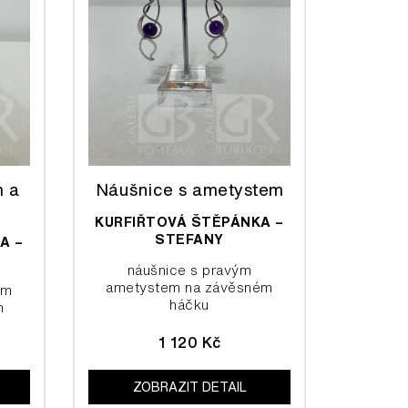
m a
Náušnice s ametystem
KURFIŘTOVÁ ŠTĚPÁNKA –
STEFANY
A –
náušnice s pravým
ametystem na závěsném
ým
háčku
m
1 120 Kč
ZOBRAZIT DETAIL