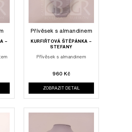
em
Přívěsek s almandinem
A –
KURFIŘTOVÁ ŠTĚPÁNKA –
STEFANY
átem
Přívěsek s almandinem
960 Kč
ZOBRAZIT DETAIL