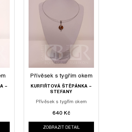
tem
Přívěsek s tygřím okem
A –
KURFIŘTOVÁ ŠTĚPÁNKA –
STEFANY
m
Přívěsek s tygřím okem
640 Kč
ZOBRAZIT DETAIL