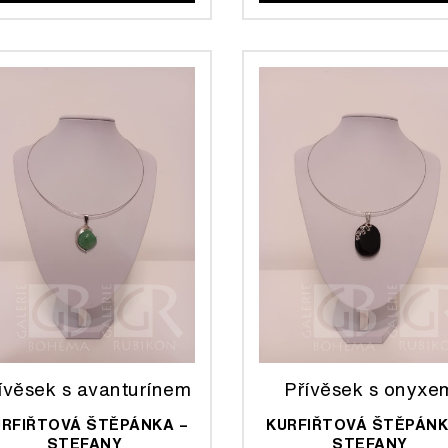
ívěsek s avanturínem
Přívěsek s onyxe
URFIŘTOVÁ ŠTĚPÁNKA –
KURFIŘTOVÁ ŠTĚPÁNK
STEFANY
STEFANY