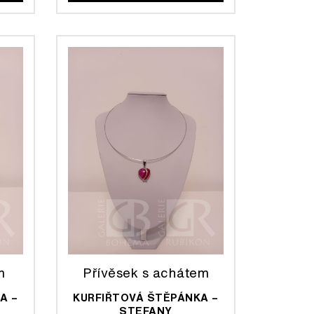
m
Přívěsek s achátem
A –
KURFIŘTOVÁ ŠTĚPÁNKA –
STEFANY