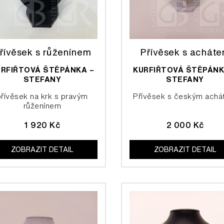
řívěsek s růženínem
Přívěsek s achát
URFIŘTOVÁ ŠTĚPÁNKA –
KURFIŘTOVÁ ŠTĚPÁNK
STEFANY
STEFANY
přívěsek na krk s pravým
Přívěsek s českým ach
růženínem
1 920 Kč
2 000 Kč
ZOBRAZIT DETAIL
ZOBRAZIT DETAIL