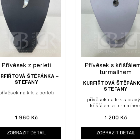
Přívěsek z perleti
Přívěsek s křišťále
turmalínem
URFIŘTOVÁ ŠTĚPÁNKA –
STEFANY
KURFIŘTOVÁ ŠTĚPÁNK
STEFANY
přívěsek na krk z perleti
přívěsek na krk s prav
křišťálem a turmalíne
1 960 Kč
1 200 Kč
ZOBRAZIT DETAIL
ZOBRAZIT DETAIL