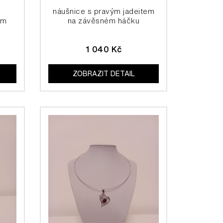
náušnice s pravým jadeitem
ém
na závěsném háčku
1 040 Kč
ZOBRAZIT DETAIL