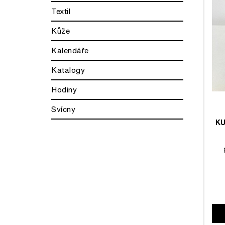
Textil
Kůže
Kalendáře
Katalogy
Hodiny
Svícny
K