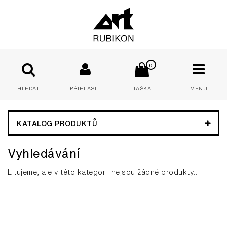
0
HLEDAT
PŘIHLÁSIT
TAŠKA
MENU
E-mail:
KATALOG PRODUKTŮ
Vyhledávání
Heslo:
Litujeme, ale v této kategorii nejsou žádné produkty...
PŘIHLÁSIT
Zapomenuté heslo
Nová registrace