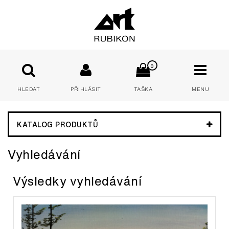
0
HLEDAT
PŘIHLÁSIT
TAŠKA
MENU
E-mail:
KATALOG PRODUKTŮ
Vyhledávání
Heslo:
Výsledky vyhledávání
PŘIHLÁSIT
Zapomenuté heslo
Nová registrace