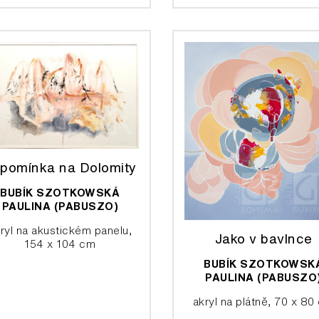
pomínka na Dolomity
BUBÍK SZOTKOWSKÁ
PAULINA (PABUSZO)
ryl na akustickém panelu,
Jako v bavlnce
154 x 104 cm
BUBÍK SZOTKOWSK
PAULINA (PABUSZO
akryl na plátně, 70 x 80