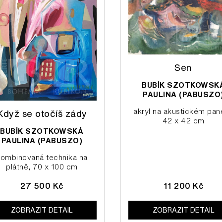
Sen
BUBÍK SZOTKOWSK
PAULINA (PABUSZO
akryl na akustickém pan
Když se otočíš zády
42 x 42 cm
BUBÍK SZOTKOWSKÁ
PAULINA (PABUSZO)
kombinovaná technika na
plátně, 70 x 100 cm
27 500 Kč
11 200 Kč
ZOBRAZIT DETAIL
ZOBRAZIT DETAIL