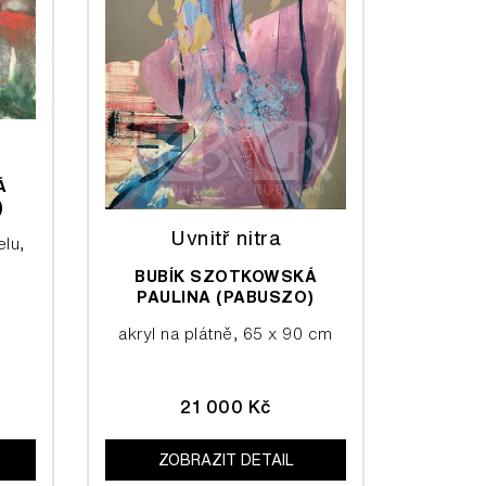
Á
)
Uvnitř nitra
elu,
BUBÍK SZOTKOWSKÁ
PAULINA (PABUSZO)
akryl na plátně, 65 x 90 cm
21 000 Kč
ZOBRAZIT DETAIL