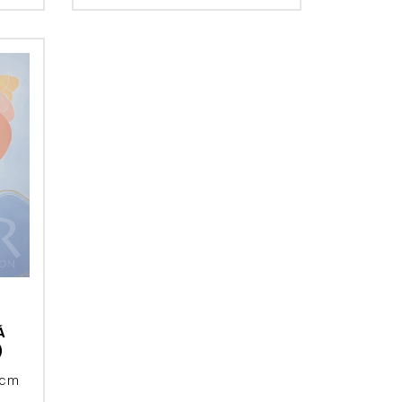
Á
)
 cm